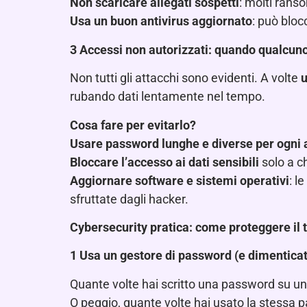
Non scaricare allegati sospetti
: molti rans
Usa un buon antivirus aggiornato
: può bloc
3️
Accessi non autorizzati: quando qualcuno 
Non tutti gli attacchi sono evidenti. A volte
u
rubando dati lentamente nel tempo.
Cosa fare per evitarlo?
Usare password lunghe e diverse per ogni 
Bloccare l’accesso ai dati sensibili
solo a c
Aggiornare software e sistemi operativi
: l
sfruttate dagli hacker.
Cybersecurity pratica: come proteggere il 
1️
Usa un gestore di password (e dimenticati 
Quante volte hai scritto una password su un
O peggio, quante volte hai usato la stessa p