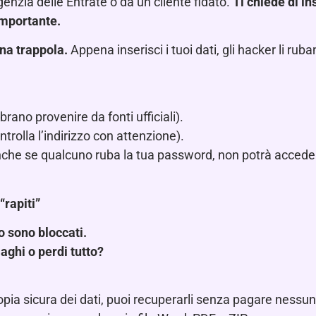
enzia delle Entrate o da un cliente fidato.
Ti chiede di in
importante.
na trappola.
Appena inserisci i tuoi dati, gli hacker li ruba
ano provenire da fonti ufficiali).
ntrolla l’indirizzo con attenzione).
nche se qualcuno ruba la tua password, non potrà accede
rapiti”
dio sono bloccati.
aghi o perdi tutto?
copia sicura dei dati, puoi recuperarli senza pagare nessun