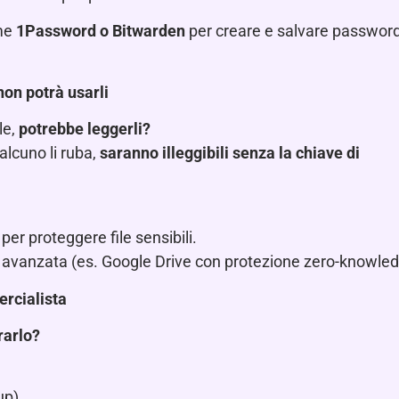
me
1Password o Bitwarden
per creare e salvare password
 non potrà usarli
le,
potrebbe leggerli?
alcuno li ruba,
saranno illeggibili senza la chiave di
per proteggere file sensibili.
fia avanzata (es. Google Drive con protezione zero-knowled
ercialista
rarlo?
up).