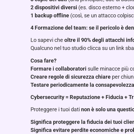
2 dispositivi diversi
(es. disco esterno + clo
1 backup offline
(così, se un attacco colpisc
4️
Formazione del team: se il pericolo è de
Lo sapevi che
oltre il 90% degli attacchi i
Qualcuno nel tuo studio clicca su un link sb
Cosa fare?
Formare i collaboratori
sulle minacce più c
Creare regole di sicurezza chiare
per chiun
Testare periodicamente la consapevolezza
Cybersecurity = Reputazione + Fiducia + Tr
Proteggere i tuoi dati
non è solo una questi
Significa proteggere la fiducia dei tuoi clien
Significa evitare perdite economiche e prob