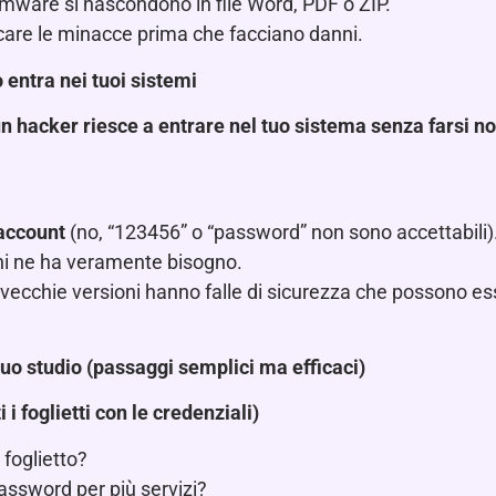
omware si nascondono in file Word, PDF o ZIP.
care le minacce prima che facciano danni.
entra nei tuoi sistemi
n hacker riesce a entrare nel tuo sistema senza farsi n
account
(no, “123456” o “password” non sono accettabili)
hi ne ha veramente bisogno.
e vecchie versioni hanno falle di sicurezza che possono e
tuo studio (passaggi semplici ma efficaci)
i foglietti con le credenziali)
 foglietto?
assword per più servizi?