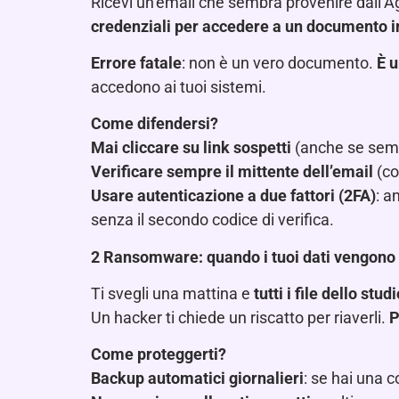
Ricevi un’email che sembra provenire dall’Ag
credenziali per accedere a un documento 
Errore fatale
: non è un vero documento.
È u
accedono ai tuoi sistemi.
Come difendersi?
Mai cliccare su link sospetti
(anche se sembr
Verificare sempre il mittente dell’email
(co
Usare autenticazione a due fattori (2FA)
: a
senza il secondo codice di verifica.
2️
Ransomware: quando i tuoi dati vengono “
Ti svegli una mattina e
tutti i file dello stu
Un hacker ti chiede un riscatto per riaverli.
P
Come proteggerti?
Backup automatici giornalieri
: se hai una 