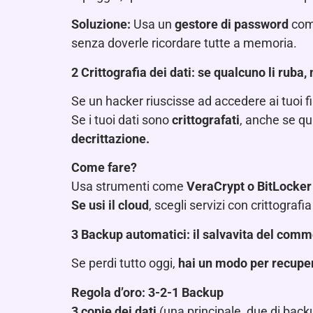
Soluzione:
Usa un
gestore di password
co
senza doverle ricordare tutte a memoria.
2️
Crittografia dei dati: se qualcuno li ruba,
Se un hacker riuscisse ad accedere ai tuoi fi
Se i tuoi dati sono
crittografati
, anche se qu
decrittazione.
Come fare?
Usa strumenti come
VeraCrypt o BitLocker
Se usi il cloud
, scegli servizi con crittogra
3️
Backup automatici: il salvavita del comm
Se perdi tutto oggi,
hai un modo per recupe
Regola d’oro:
3-2-1 Backup
3 copie dei dati
(una principale, due di back