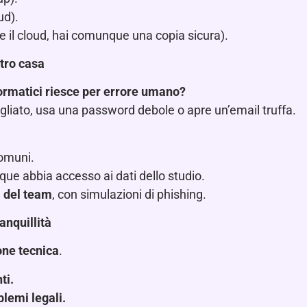
ud).
e il cloud, hai comunque una copia sicura).
ntro casa
nformatici riesce per errore umano?
agliato, usa una password debole o apre un’email truffa.
omuni.
que abbia accesso ai dati dello studio.
 del team
, con simulazioni di phishing.
anquillità
one tecnica
.
ti.
lemi legali.