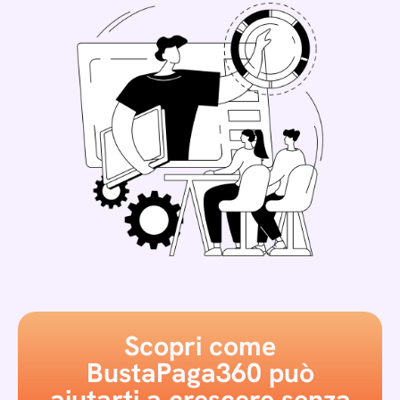
Scopri come
BustaPaga360 può
aiutarti a crescere senza