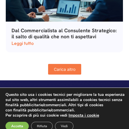
Dal Commercialista al Consulente Strategico:
il salto di qualità che non ti aspettavi
Leggi tutto
Carica altro
Questo sito usa i cookies tecnici per migliorare la tua esperienza
sul sito web, altri strumenti assimilabili a cookies tecnici senza
finalità pubblicitarie/commerciali. Altri tipi di cookies
con finalità pubblicitarie/commerciali.
Per scoprire di più sui cookie vedi
Imposta i cookie
© BustaPaga360 di RGM s.r.l. – piva 04212331203
Privacy Policy
|
Cookies Policy
Accetta
Rifiuta
Vedi