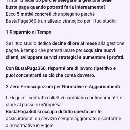
Ti stai chiedendo
perché delegare la gestione delle
buste paga quando potresti farla internamente?
Ecco
5 motivi concreti
che spiegano perché
BustaPaga360 è un alleato strategico per il tuo studio:
1️
Risparmio di Tempo
Se il tuo studio dedica
decine di ore al mese
alla gestione
paghe, è tempo che potresti usare per
acquisire nuovi
clienti, sviluppare servizi strategici e aumentare i profitti
.
Con BustaPaga360, risparmi ore di lavoro ripetitivo e
puoi concentrarti su ciò che conta davvero.
2️
Zero Preoccupazioni per Normative e Aggiornamenti
Le leggi e i contratti collettivi cambiano continuamente, e
stare al passo è un’impresa.
BustaPaga360 si occupa di tutto questo per te
,
assicurandoti un servizio sempre aggiornato e conforme
alle normative in vigore.