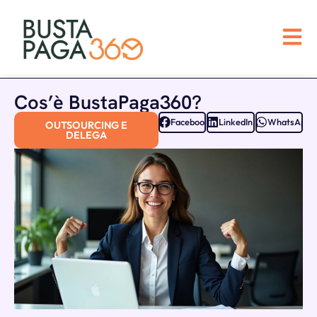
Cos’è BustaPaga360?
Facebook
LinkedIn
WhatsApp
OUTSOURCING E
DELEGA